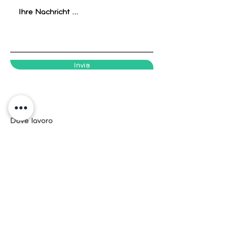
Invia
Dove lavoro
Sportclinic Zurigo
Seebahnstrasse 89
8003 Zurigo
www.sportclinic.ch
Indirizzi
+41 79 846 04 42
danielecalzetta7@gmail.com